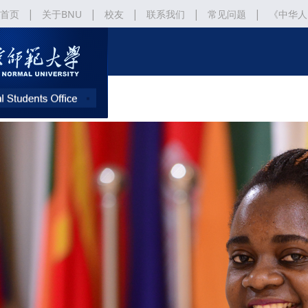
|
|
|
|
|
首页
关于BNU
校友
联系我们
常见问题
《中华人
|
《北京师范大学“北京来华留学生政府奖学金” 申请及管理办法》
北